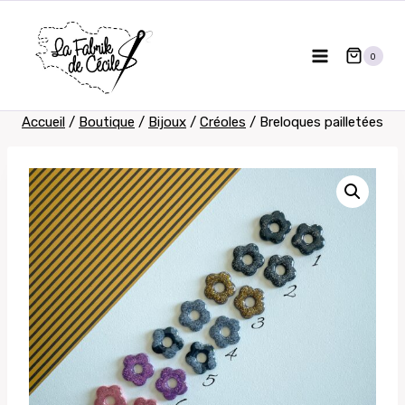
Aller
au
0
contenu
Accueil
/
Boutique
/
Bijoux
/
Créoles
/
Breloques pailletées