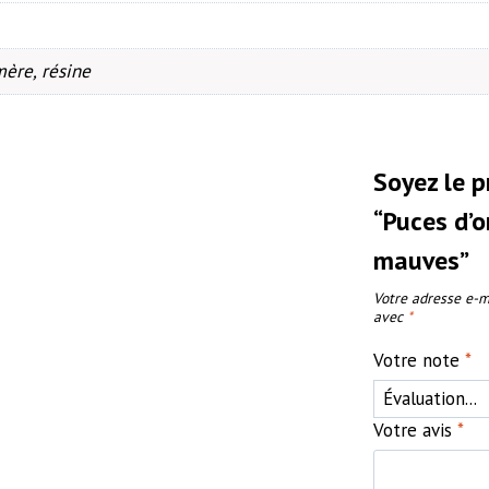
mère, résine
Soyez le p
“Puces d’o
mauves”
Votre adresse e-m
avec
*
Votre note
*
Votre avis
*