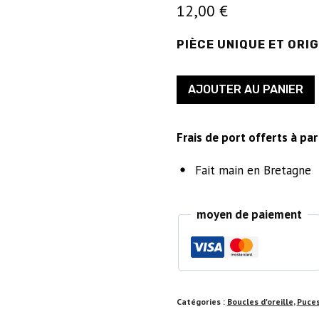
12,00
€
PIÈCE UNIQUE ET ORI
quantité
AJOUTER AU PANIER
de
Puces
Frais de port offerts à pa
d'oreilles
-
Fait main en Bretagne
papillons
pailletés
moyen de paiement
mauves
Catégories :
Boucles d'oreille
,
Puce