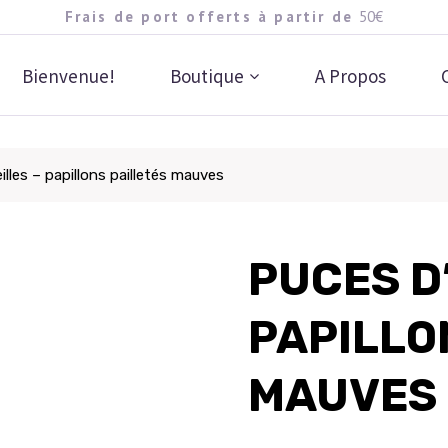
Frais de port offerts à partir de
50€
Bienvenue!
Boutique
A Propos
illes – papillons pailletés mauves
PUCES D
PAPILLO
MAUVES